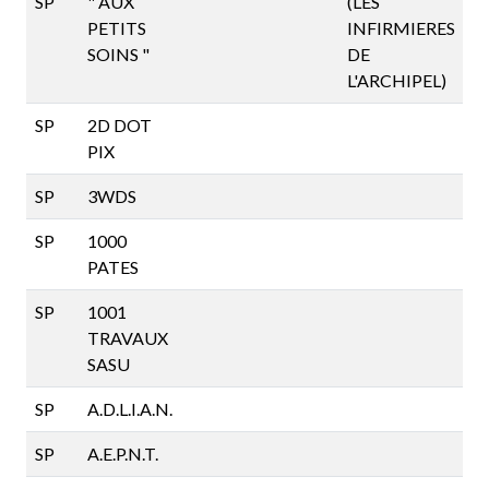
SP
" AUX
(LES
4
PETITS
INFIRMIERES
SOINS "
DE
L'ARCHIPEL)
SP
2D DOT
3
PIX
SP
3WDS
2
SP
1000
1
PATES
SP
1001
1
TRAVAUX
SASU
SP
A.D.L.I.A.N.
1
SP
A.E.P.N.T.
5