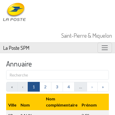
Saint-Pierre & Miquelon
La Poste SPM
Annuaire
«
‹
1
2
3
4
…
›
»
Nom
Ville
Nom
complémentaire
Prénom
B