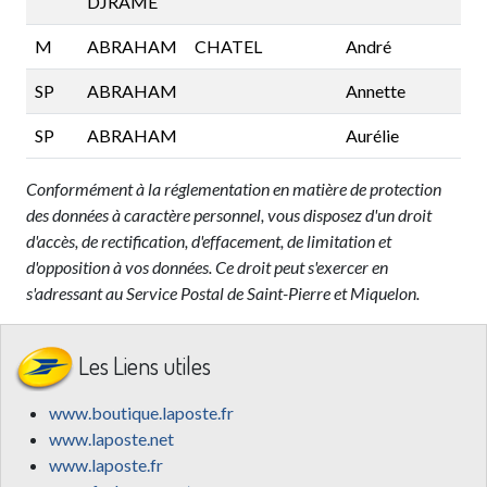
DJRAME
M
ABRAHAM
CHATEL
André
8
SP
ABRAHAM
Annette
1
SP
ABRAHAM
Aurélie
8
Conformément à la réglementation en matière de protection
des données à caractère personnel, vous disposez d'un droit
d'accès, de rectification, d'effacement, de limitation et
d'opposition à vos données. Ce droit peut s'exercer en
s'adressant au Service Postal de Saint-Pierre et Miquelon.
Les Liens utiles
www.boutique.laposte.fr
www.laposte.net
www.laposte.fr